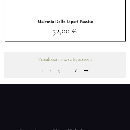
Malvasia Delle Lipari Passito
Prezzo
52,00 €
Visualizzati 1-12 su 65 articoli
1
2
3
…
6