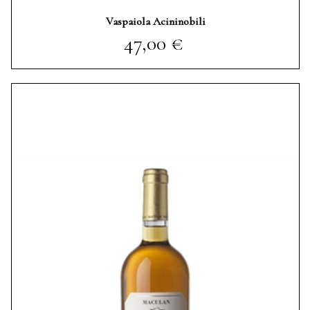
Vaspaiola Acininobili
Prezzo
47,00 €