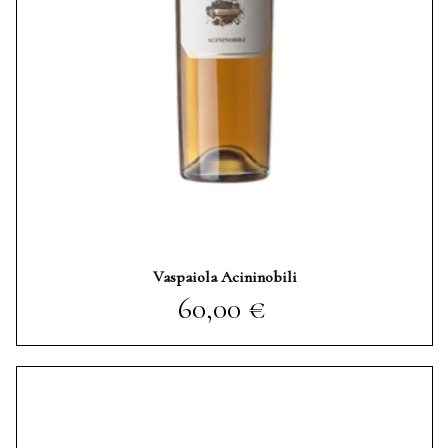
Vaspaiola Acininobili
Prezzo
60,00 €