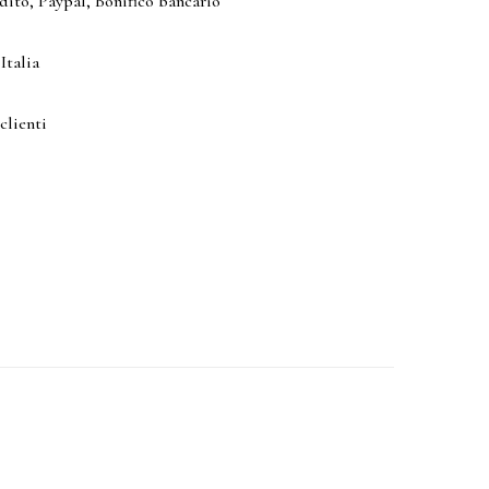
edito, Paypal, Bonifico bancario
Italia
clienti