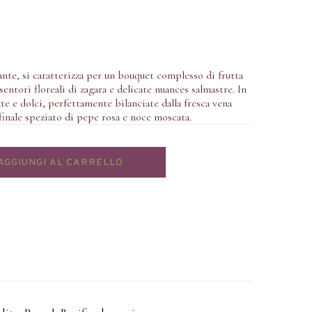
lante, si caratterizza per un bouquet complesso di frutta
 sentori floreali di zagara e delicate nuances salmastre. In
te e dolci, perfettamente bilanciate dalla fresca vena
finale speziato di pepe rosa e noce moscata.
AGGIUNGI AL CARRELLO