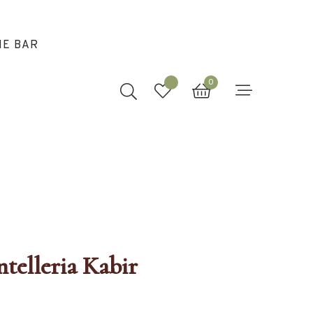
NE BAR
0
a Kabir
telleria Kabir