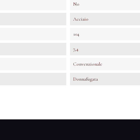
No
Acciaio
104
7,4
Convenzionale
Donnafugata