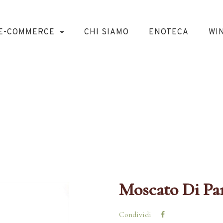
E-COMMERCE
CHI SIAMO
ENOTECA
WI
o Di Pantelleri
HOME
DOLCI ITALIANI
MOSCATO DI PANTELLERIA KABIR
Moscato Di Pan
Condividi