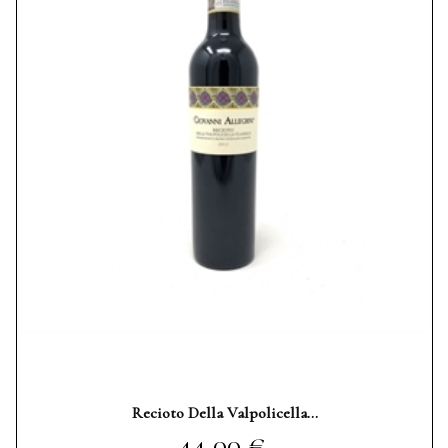
Recioto Della Valpolicella...
Prezzo
44,00 €