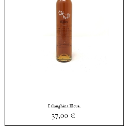
Falanghina Eleusi
Prezzo
37,00 €