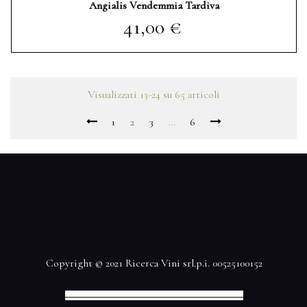
Angialis Vendemmia Tardiva
Prezzo
41,00 €
Visualizzati 13-24 su 65 articoli
1
2
3
…
6
Copyright © 2021 Ricerca Vini srl.p.i. 00525100152