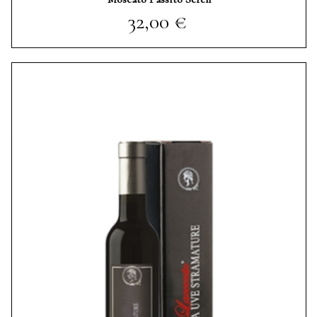
Prezzo
32,00 €