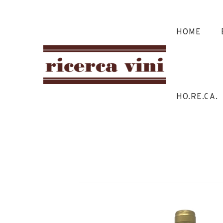
HOME
Vin Santo 
HO.RE.CA.
HOME