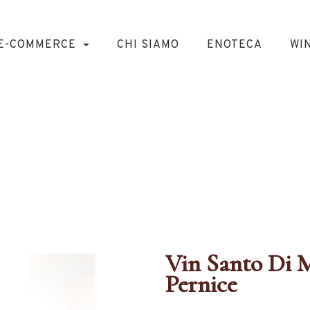
E-COMMERCE
CHI SIAMO
ENOTECA
WI
Di Montepulcian
Pernice
DOLCI ITALIANI
VIN SANTO DI MONTEPULCIANO OCCHIO DI 
Vin Santo Di 
Pernice