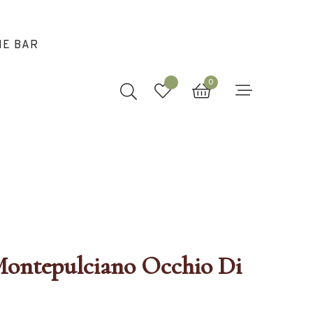
NE BAR
0
o Occhio Di
PERNICE
Montepulciano Occhio Di