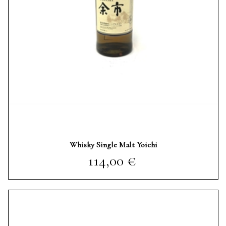
Whisky Single Malt Yoichi
Prezzo
114,00 €