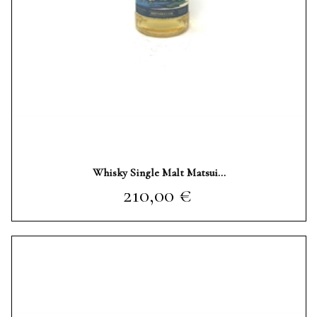
Whisky Single Malt Matsui...
Prezzo
210,00 €