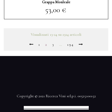
Grappa Monleale
Prezzo
53,00 €
Visualizzati 13-24 su 2324 articoli
1
2
3
…
194
Copyright © 2021 Ricerca Vini srl.p.i. 00525100152