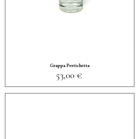
Grappa Pertichetta
Prezzo
53,00 €