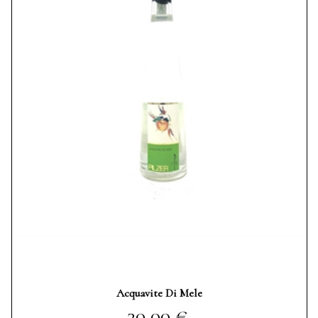
Acquavite Di Mele
Prezzo
30,00 €