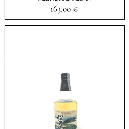
Prezzo
163,00 €